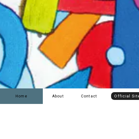
Official Sit
Home
About
Contact
<<2026.8.2 NEW ARRIVAL!!>>
・aobozu TOUR 2026 ～Can’t F